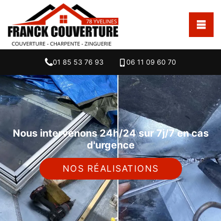
01 85 53 76 93
06 11 09 60 70
Nous intervenons 24h/24 sur 7j/7 en cas
d'urgence
NOS RÉALISATIONS