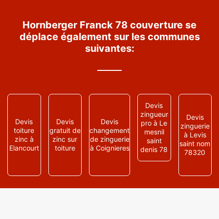
Hornberger Franck 78 couverture se
déplace également sur les communes
suivantes:
Devis
zingueur
Devis
Devis
Devis
Devis
pro à Le
zinguerie
toiture
gratuit de
changement
mesnil
à Levis
zinc à
zinc sur
de zinguerie
saint
saint nom
Elancourt
toiture
à Coignieres
denis 78
78320