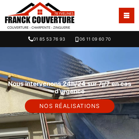
01 85 53 76 93
06 11 09 60 70
Nous intervenons 24h/24 sur 7j/7 en cas
d'urgence
NOS RÉALISATIONS