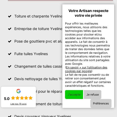
Votre Artisan respecte
votre vie privée
Toiture et charpente Yvelines
Pour offrir les meilleures
expériences, nous utilisons des
Entreprise de toiture Yvelines 78
technologies telles que les
cookies pour stocker et/ou
accéder aux informations des
Pose de gouttiere pvc et alu Yvelines 78
appareils. Le fait de consentir à
ces technologies nous permettra
de traiter des données telles que
le comportement de navigation.
Fuite tuiles Yvelines
Les informations relatives à votre
utilisation du site sont partagées
avec Google.
Changement de tuiles cassées Yvelines
(
En savoir + sur l'utilisation des
cookies par google
)
Le fait de ne pas consentir ou de
Devis nettoyage de tuiles Yvelines
retirer son consentement peut
avoir un effet négatif sur certaines
caractéristiques et fonctions.
Professionnel pour le réparation de toit Yvelines
J'accepte
Je refuse
5.0
devis changement de toiture Yvelines
Préférences
Lire nos
70
avis
Devis couvreur zingueur Yvelines