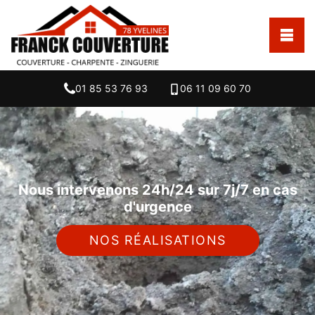
01 85 53 76 93
06 11 09 60 70
Nous intervenons 24h/24 sur 7j/7 en cas
d'urgence
NOS RÉALISATIONS