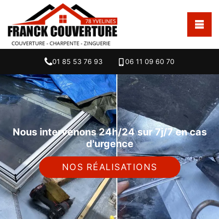
01 85 53 76 93
06 11 09 60 70
Nous intervenons 24h/24 sur 7j/7 en cas
d'urgence
NOS RÉALISATIONS