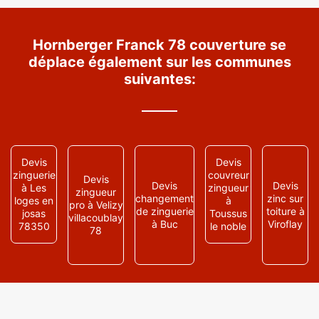
Hornberger Franck 78 couverture se
déplace également sur les communes
suivantes:
Devis
Devis
zinguerie
couvreur
Devis
Devis
Devis
à Les
zingueur
zingueur
changement
zinc sur
loges en
à
pro à Velizy
de zinguerie
toiture à
josas
Toussus
villacoublay
à Buc
Viroflay
78350
le noble
78