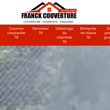
Couvreur
Ramoneur
Débistrage
Entreprise
D
charpentier
78
de
de toiture
po
78
cheminée
78
gou
78