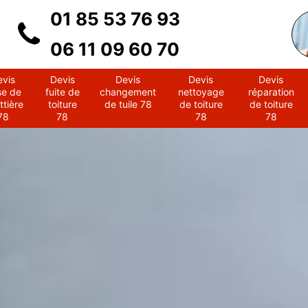
01 85 53 76 93
06 11 09 60 70
evis
Devis
Devis
Devis
Devis
se de
fuite de
changement
nettoyage
réparation
ttière
toiture
de tuile 78
de toiture
de toiture
78
78
78
78