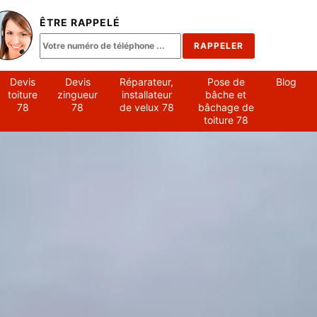
ÊTRE RAPPELÉ
Devis
Devis
Réparateur,
Pose de
Blog
toiture
zingueur
installateur
bâche et
78
78
de velux 78
bâchage de
toiture 78