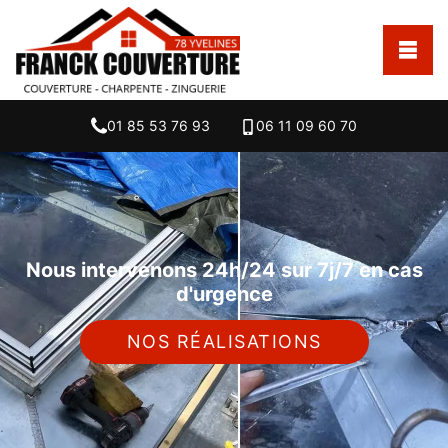
01 85 53 76 93
06 11 09 60 70
Nous intervenons 24h/24 sur 7j/7 en cas
d'urgence
NOS RÉALISATIONS