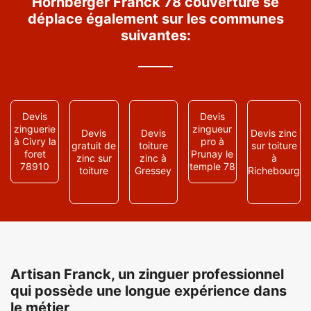
Hornberger Franck 78 couverture se
déplace également sur les communes
suivantes:
Devis
Devis
zinguerie
zingueur
Devis
Devis
Devis zinc
à Civry la
pro à
gratuit de
toiture
sur toiture
foret
Prunay le
zinc sur
zinc à
à
78910
temple 78
toiture
Gressey
Richebourg
Artisan Franck, un zinguer professionnel
qui possède une longue expérience dans
le métier