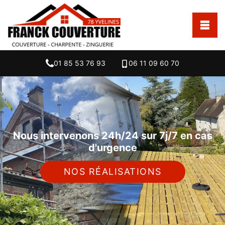
01 85 53 76 93
06 11 09 60 70
Nous intervenons 24h/24 sur 7j/7 en cas
d'urgence
NOS RÉALISATIONS