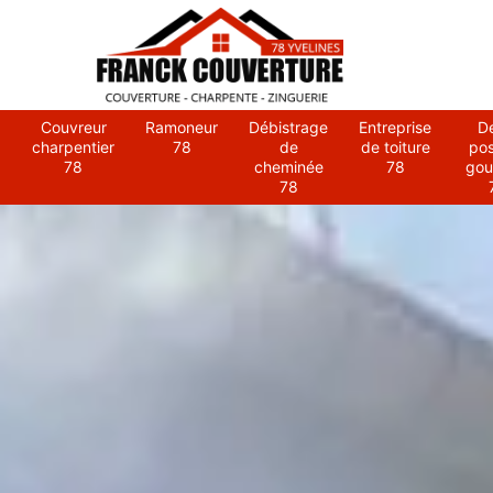
Couvreur
Ramoneur
Débistrage
Entreprise
D
charpentier
78
de
de toiture
po
78
cheminée
78
gou
78