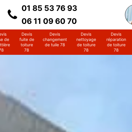
01 85 53 76 93
06 11 09 60 70
evis
Devis
Devis
Devis
Devis
se de
fuite de
changement
nettoyage
réparation
ttière
toiture
de tuile 78
de toiture
de toiture
78
78
78
78