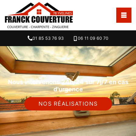
01 85 53 76 93
06 11 09 60 70
Nous intervenons 24h/24 sur 7j/7 en cas
d'urgence
NOS RÉALISATIONS