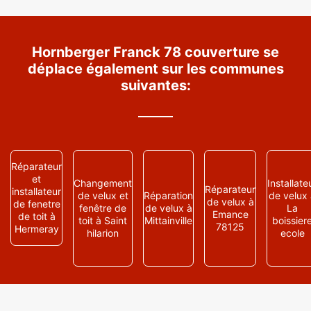
Hornberger Franck 78 couverture se
déplace également sur les communes
suivantes:
Réparateur
et
Changement
Installate
Réparateur
installateur
de velux et
Réparation
de velux
de velux à
de fenetre
fenêtre de
de velux à
La
Emance
de toit à
toit à Saint
Mittainville
boissier
78125
Hermeray
hilarion
ecole