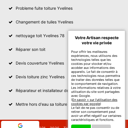
Probleme fuite toiture Yvelines
Changement de tuiles Yvelines
nettoyage toit Yvelines 78
Votre Artisan respecte
votre vie privée
Réparer son toit
Pour offrir les meilleures
expériences, nous utilisons des
technologies telles que les
Devis couverture Yvelines
cookies pour stocker et/ou
accéder aux informations des
appareils. Le fait de consentir à
ces technologies nous permettra
Devis toiture zinc Yvelines
de traiter des données telles que
le comportement de navigation.
Les informations relatives à votre
Réparateur et installateur de fenetre de toit Yvelines
utilisation du site sont partagées
avec Google.
(
En savoir + sur l'utilisation des
Mettre hors d'eau sa toiture Yvelines
cookies par google
)
Le fait de ne pas consentir ou de
retirer son consentement peut
avoir un effet négatif sur certaines
caractéristiques et fonctions.