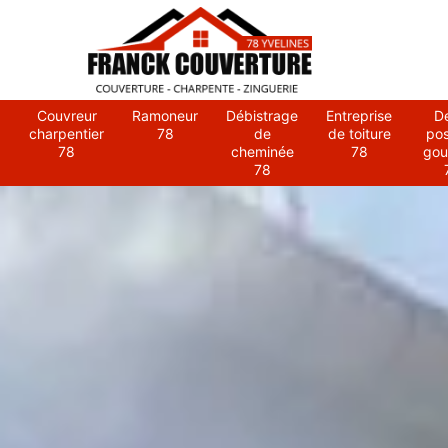
Couvreur
Ramoneur
Débistrage
Entreprise
D
charpentier
78
de
de toiture
po
78
cheminée
78
gou
78