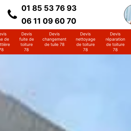
01 85 53 76 93
06 11 09 60 70
evis
Devis
Devis
Devis
Devis
se de
fuite de
changement
nettoyage
réparation
ttière
toiture
de tuile 78
de toiture
de toiture
78
78
78
78