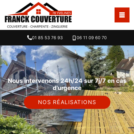
01 85 53 76 93
06 11 09 60 70
Nous intervenons 24h/24 sur 7j/7 en cas
d'urgence
NOS RÉALISATIONS