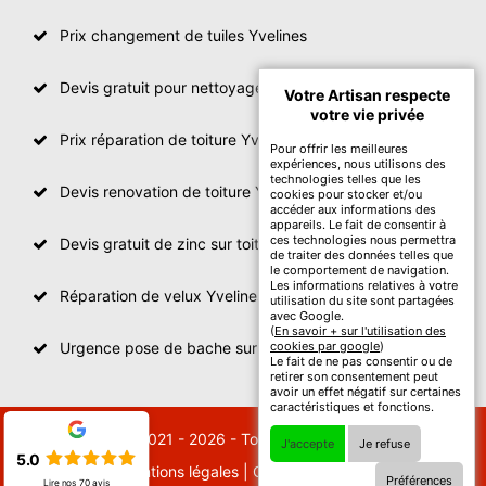
Prix changement de tuiles Yvelines
Devis gratuit pour nettoyage toiture Yvelines
Votre Artisan respecte
votre vie privée
Prix réparation de toiture Yvelines
Pour offrir les meilleures
expériences, nous utilisons des
technologies telles que les
Devis renovation de toiture Yvelines
cookies pour stocker et/ou
accéder aux informations des
appareils. Le fait de consentir à
ces technologies nous permettra
Devis gratuit de zinc sur toiture
de traiter des données telles que
le comportement de navigation.
Les informations relatives à votre
Réparation de velux Yvelines
utilisation du site sont partagées
avec Google.
(
En savoir + sur l'utilisation des
Urgence pose de bache sur toiture Yvelines
cookies par google
)
Le fait de ne pas consentir ou de
retirer son consentement peut
avoir un effet négatif sur certaines
caractéristiques et fonctions.
© 2021 - 2026 - Tout droit réservé
J'accepte
Je refuse
5.0
Mentions légales
|
Contactez-nous
Préférences
Lire nos
70
avis