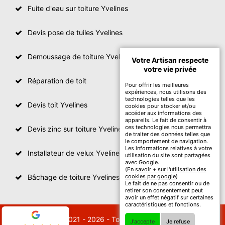
Fuite d'eau sur toiture Yvelines
Devis pose de tuiles Yvelines
Demoussage de toiture Yvelines
Votre Artisan respecte
votre vie privée
Réparation de toit
Pour offrir les meilleures
expériences, nous utilisons des
technologies telles que les
Devis toit Yvelines
cookies pour stocker et/ou
accéder aux informations des
appareils. Le fait de consentir à
ces technologies nous permettra
Devis zinc sur toiture Yvelines
de traiter des données telles que
le comportement de navigation.
Les informations relatives à votre
Installateur de velux Yvelines
utilisation du site sont partagées
avec Google.
(
En savoir + sur l'utilisation des
Bâchage de toiture Yvelines
cookies par google
)
Le fait de ne pas consentir ou de
retirer son consentement peut
avoir un effet négatif sur certaines
caractéristiques et fonctions.
© 2021 - 2026 - Tout droit réservé
J'accepte
Je refuse