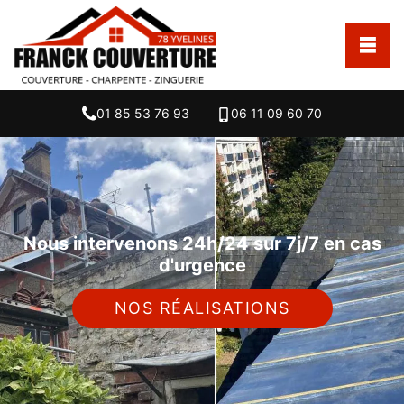
01 85 53 76 93
06 11 09 60 70
Nous intervenons 24h/24 sur 7j/7 en cas
d'urgence
NOS RÉALISATIONS