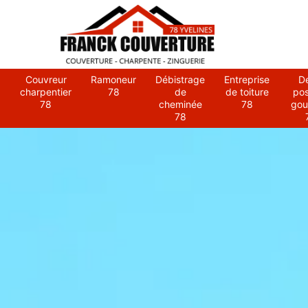
Couvreur
Ramoneur
Débistrage
Entreprise
D
charpentier
78
de
de toiture
po
78
cheminée
78
gou
78