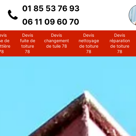
01 85 53 76 93
06 11 09 60 70
evis
Devis
Devis
Devis
Devis
se de
fuite de
changement
nettoyage
réparation
ttière
toiture
de tuile 78
de toiture
de toiture
78
78
78
78