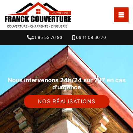
01 85 53 76 93
06 11 09 60 70
Nous intervenons 24h/24 sur 7j/7 en cas
d'urgence
NOS RÉALISATIONS