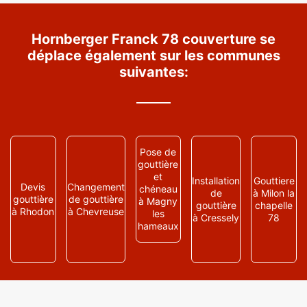
Hornberger Franck 78 couverture se
déplace également sur les communes
suivantes:
Pose de
gouttière
et
Installation
Gouttiere
Devis
Changement
chéneau
de
à Milon la
gouttière
de gouttière
à Magny
gouttière
chapelle
à Rhodon
à Chevreuse
les
à Cressely
78
hameaux