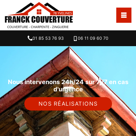
01 85 53 76 93
06 11 09 60 70
Nous intervenons 24h/24 sur 7j/7 en cas
d'urgence
NOS RÉALISATIONS