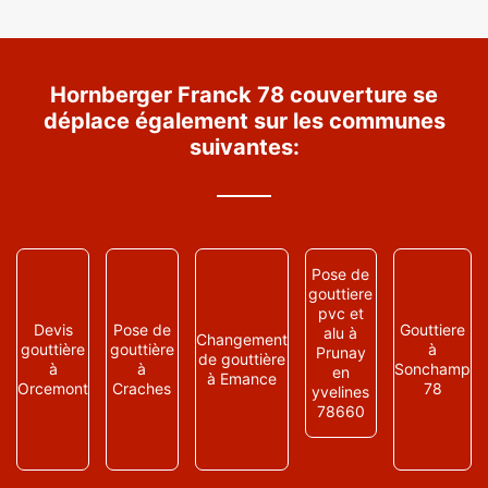
Hornberger Franck 78 couverture se
déplace également sur les communes
suivantes:
Pose de
gouttiere
pvc et
Devis
Pose de
Gouttiere
alu à
Changement
gouttière
gouttière
à
Prunay
de gouttière
à
à
Sonchamp
en
à Emance
Orcemont
Craches
78
yvelines
78660