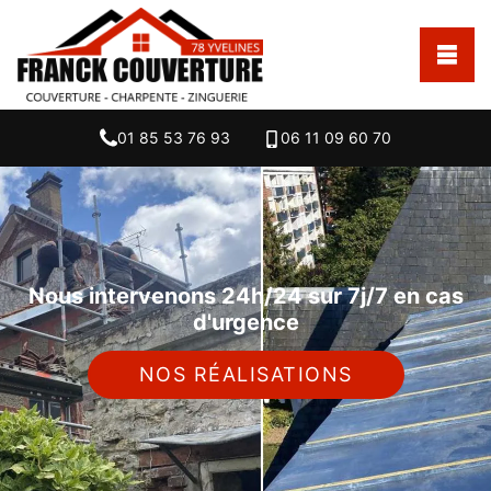
01 85 53 76 93
06 11 09 60 70
Nous intervenons 24h/24 sur 7j/7 en cas
d'urgence
NOS RÉALISATIONS