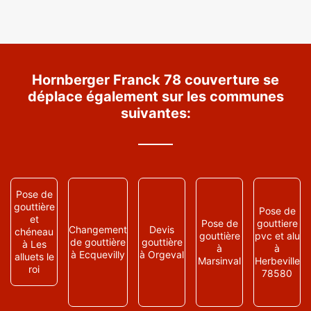
Hornberger Franck 78 couverture se
déplace également sur les communes
suivantes:
Pose de
gouttière
Pose de
et
Pose de
gouttiere
Changement
Devis
chéneau
gouttière
pvc et alu
de gouttière
gouttière
à Les
à
à
à Ecquevilly
à Orgeval
alluets le
Marsinval
Herbeville
roi
78580