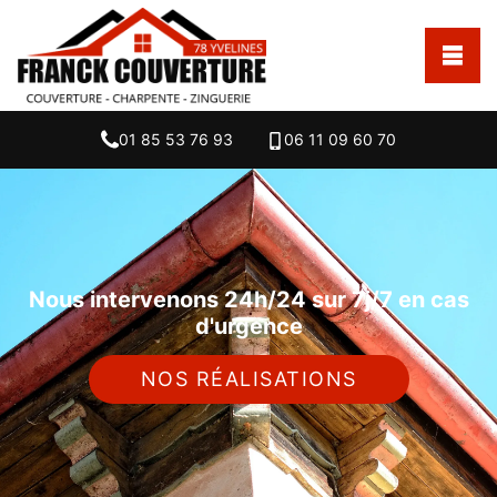
01 85 53 76 93
06 11 09 60 70
Nous intervenons 24h/24 sur 7j/7 en cas
d'urgence
NOS RÉALISATIONS