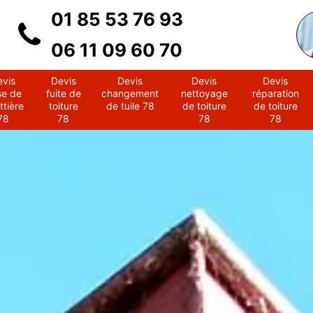
01 85 53 76 93
06 11 09 60 70
evis
Devis
Devis
Devis
Devis
se de
fuite de
changement
nettoyage
réparation
ttière
toiture
de tuile 78
de toiture
de toiture
78
78
78
78