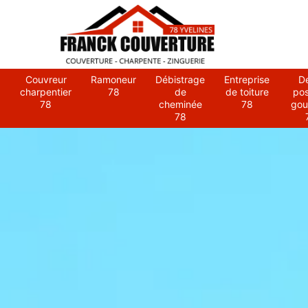
Couvreur
Ramoneur
Débistrage
Entreprise
D
charpentier
78
de
de toiture
po
78
cheminée
78
gou
78