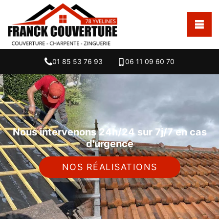
01 85 53 76 93
06 11 09 60 70
Nous intervenons 24h/24 sur 7j/7 en cas
d'urgence
NOS RÉALISATIONS