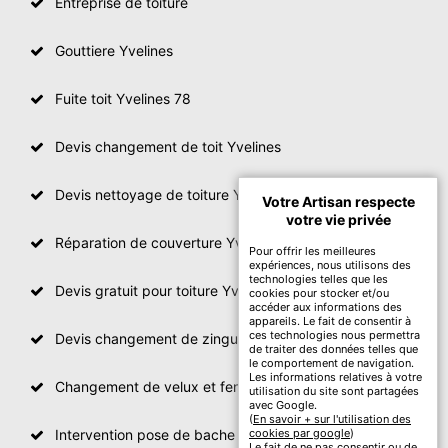
Entreprise de toiture
Gouttiere Yvelines
Fuite toit Yvelines 78
Devis changement de toit Yvelines
Devis nettoyage de toiture Yvelines
Votre Artisan respecte
votre vie privée
Réparation de couverture Yvelines
Pour offrir les meilleures
expériences, nous utilisons des
technologies telles que les
Devis gratuit pour toiture Yvelines
cookies pour stocker et/ou
accéder aux informations des
appareils. Le fait de consentir à
ces technologies nous permettra
Devis changement de zinguerie Yvelines
de traiter des données telles que
le comportement de navigation.
Les informations relatives à votre
Changement de velux et fenêtre de toit Yvelines
utilisation du site sont partagées
avec Google.
(
En savoir + sur l'utilisation des
Intervention pose de bache sur toit Yvelines
cookies par google
)
Le fait de ne pas consentir ou de