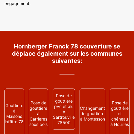
engagement.
Hornberger Franck 78 couverture se
déplace également sur les communes
suivantes:
Pose de
gouttiere
Pose de
Pose de
Gouttiere
pvc et alu
gouttière
Changement
gouttière
à
à
à
de gouttière
et
Maisons
Sartrouville
Carrieres
à Montesson
chéneau
laffitte 78
78500
sous bois
à Houilles