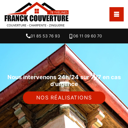
01 85 53 76 93
06 11 09 60 70
Nous intervenons 24h/24 sur 7j/7 en cas
d'urgence
NOS RÉALISATIONS