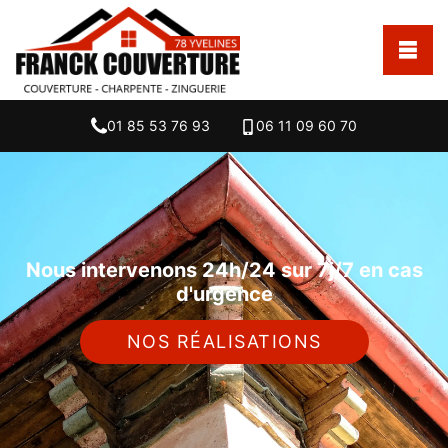
01 85 53 76 93
06 11 09 60 70
Nous intervenons 24h/24 sur 7j/7 en cas
d'urgence
NOS RÉALISATIONS