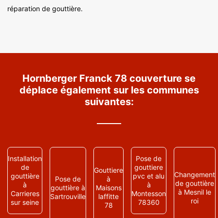
réparation de gouttière.
Hornberger Franck 78 couverture se
déplace également sur les communes
suivantes:
Installation
Pose de
de
gouttiere
Gouttiere
Changement
gouttière
pvc et alu
Pose de
à
de gouttière
à
à
gouttière à
Maisons
à Mesnil le
Carrieres
Montesson
Sartrouville
laffitte
roi
sur seine
78360
78