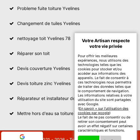
Probleme fuite toiture Yvelines
Changement de tuiles Yvelines
nettoyage toit Yvelines 78
Votre Artisan respecte
votre vie privée
Réparer son toit
Pour offrir les meilleures
expériences, nous utilisons des
technologies telles que les
Devis couverture Yvelines
cookies pour stocker et/ou
accéder aux informations des
appareils. Le fait de consentir à
ces technologies nous permettra
Devis toiture zinc Yvelines
de traiter des données telles que
le comportement de navigation.
Les informations relatives à votre
Réparateur et installateur de fenetre de toit Yvelines
utilisation du site sont partagées
avec Google.
(
En savoir + sur l'utilisation des
Mettre hors d'eau sa toiture Yvelines
cookies par google
)
Le fait de ne pas consentir ou de
retirer son consentement peut
avoir un effet négatif sur certaines
caractéristiques et fonctions.
© 2021 - 2026 - Tout droit réservé