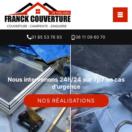
01 85 53 76 93
06 11 09 60 70
Nous intervenons 24h/24 sur 7j/7 en cas
d'urgence
NOS RÉALISATIONS