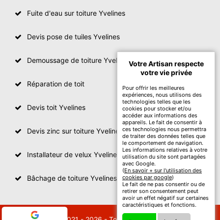
Fuite d'eau sur toiture Yvelines
Devis pose de tuiles Yvelines
Demoussage de toiture Yvelines
Votre Artisan respecte
votre vie privée
Réparation de toit
Pour offrir les meilleures
expériences, nous utilisons des
technologies telles que les
Devis toit Yvelines
cookies pour stocker et/ou
accéder aux informations des
appareils. Le fait de consentir à
ces technologies nous permettra
Devis zinc sur toiture Yvelines
de traiter des données telles que
le comportement de navigation.
Les informations relatives à votre
Installateur de velux Yvelines
utilisation du site sont partagées
avec Google.
(
En savoir + sur l'utilisation des
Bâchage de toiture Yvelines
cookies par google
)
Le fait de ne pas consentir ou de
retirer son consentement peut
avoir un effet négatif sur certaines
caractéristiques et fonctions.
© 2021 - 2026 - Tout droit réservé