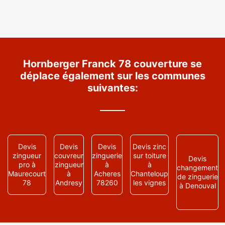
Hornberger Franck 78 couverture se
déplace également sur les communes
suivantes:
Devis
Devis
Devis
Devis zinc
zingueur
couvreur
zinguerie
sur toiture
Devis
pro à
zingueur
à
à
changement
Maurecourt
à
Acheres
Chanteloup
de zinguerie
78
Andresy
78260
les vignes
à Denouval