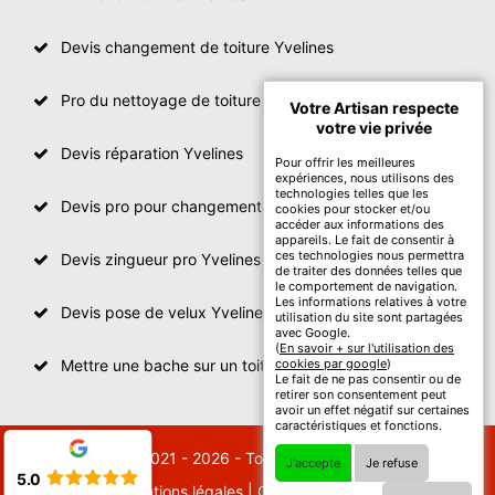
Devis changement de toiture Yvelines
Pro du nettoyage de toiture
Votre Artisan respecte
votre vie privée
Devis réparation Yvelines
Pour offrir les meilleures
expériences, nous utilisons des
technologies telles que les
Devis pro pour changement de toiture Yvelines
cookies pour stocker et/ou
accéder aux informations des
appareils. Le fait de consentir à
ces technologies nous permettra
Devis zingueur pro Yvelines
de traiter des données telles que
le comportement de navigation.
Les informations relatives à votre
Devis pose de velux Yvelines
utilisation du site sont partagées
avec Google.
(
En savoir + sur l'utilisation des
Mettre une bache sur un toit Yvelines
cookies par google
)
Le fait de ne pas consentir ou de
retirer son consentement peut
avoir un effet négatif sur certaines
caractéristiques et fonctions.
© 2021 - 2026 - Tout droit réservé
J'accepte
Je refuse
5.0
Mentions légales
|
Contactez-nous