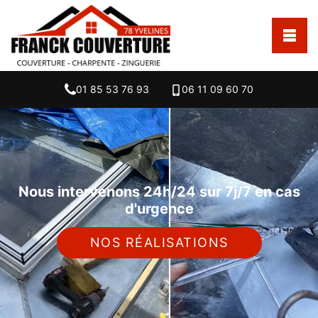
01 85 53 76 93
06 11 09 60 70
Nous intervenons 24h/24 sur 7j/7 en cas
d'urgence
NOS RÉALISATIONS