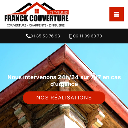
01 85 53 76 93
06 11 09 60 70
Nous intervenons 24h/24 sur 7j/7 en cas
d'urgence
NOS RÉALISATIONS