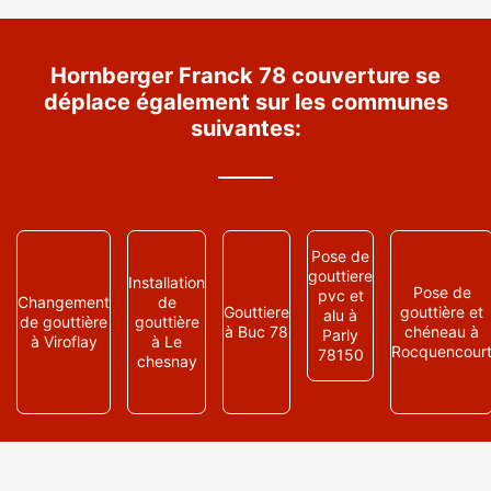
Hornberger Franck 78 couverture se
déplace également sur les communes
suivantes:
Pose de
gouttiere
Installation
Pose de
pvc et
Changement
de
Gouttiere
gouttière et
alu à
de gouttière
gouttière
à Buc 78
chéneau à
Parly
à Viroflay
à Le
Rocquencour
78150
chesnay