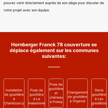
pouvez venir directement auprès de son siège pour discuter de
votre projet avec son équipe.
Hornberger Franck 78 couverture se
déplace également sur les communes
suivantes:
Pose de
gouttière
Installation
Pose de
Devis
Changement
et
de gouttière
gouttière
gouttière
de gouttière
chéneau
à
à La
à Les
à Orgeval
à Poissy
Chambourcy
maladrerie
gresillons