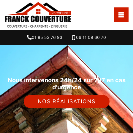
01 85 53 76 93
06 11 09 60 70
Nous intervenons 24h/24 sur 7j/7 en cas
d'urgence
NOS RÉALISATIONS