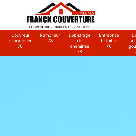
Couvreur
Ramoneur
Débistrage
Entreprise
D
charpentier
78
de
de toiture
po
78
cheminée
78
gou
78