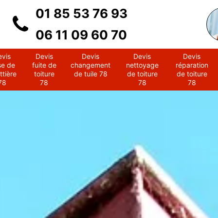
01 85 53 76 93
06 11 09 60 70
evis
Devis
Devis
Devis
Devis
se de
fuite de
changement
nettoyage
réparation
ttière
toiture
de tuile 78
de toiture
de toiture
78
78
78
78