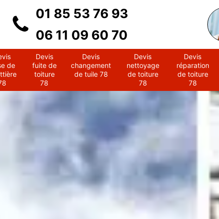
01 85 53 76 93
06 11 09 60 70
evis
Devis
Devis
Devis
Devis
se de
fuite de
changement
nettoyage
réparation
ttière
toiture
de tuile 78
de toiture
de toiture
78
78
78
78