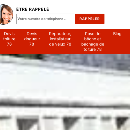
ÊTRE RAPPELÉ
Devis
Devis
Réparateur,
Pose de
Blog
toiture
zingueur
installateur
bâche et
78
78
de velux 78
bâchage de
toiture 78