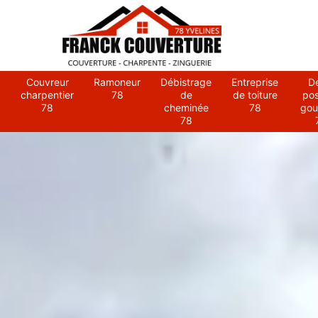
Couvreur
Ramoneur
Débistrage
Entreprise
D
charpentier
78
de
de toiture
po
78
cheminée
78
gou
78