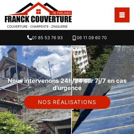
01 85 53 76 93
06 11 09 60 70
Nous intervenons 24h/24 sur 7j/7 en cas
d'urgence
NOS RÉALISATIONS