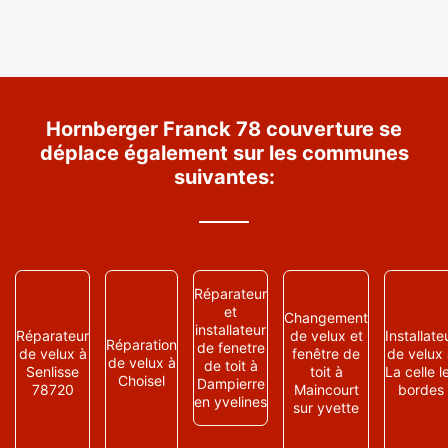
Hornberger Franck 78 couverture se
déplace également sur les communes
suivantes:
Réparateur
et
Changement
installateur
Réparateur
de velux et
Installate
Réparation
de fenetre
de velux à
fenêtre de
de velux
de velux à
de toit à
Senlisse
toit à
La celle l
Choisel
Dampierre
78720
Maincourt
bordes
en yvelines
sur yvette