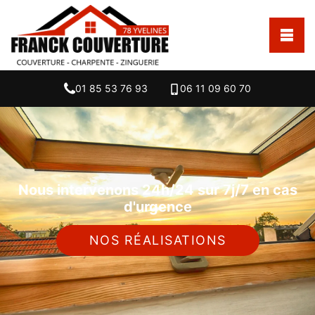
01 85 53 76 93
06 11 09 60 70
Nous intervenons 24h/24 sur 7j/7 en cas
d'urgence
NOS RÉALISATIONS