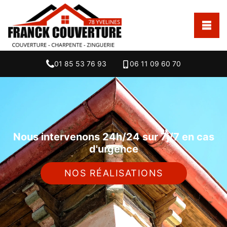
01 85 53 76 93
06 11 09 60 70
Nous intervenons 24h/24 sur 7j/7 en cas
d'urgence
NOS RÉALISATIONS