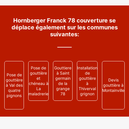
Hornberger Franck 78 couverture se
déplace également sur les communes
suivantes:
Pose de
Gouttiere
Installation
gouttière
à Saint
de
Pose de
et
germain
gouttière
gouttière
Devis
chéneau à
de la
à
à Val des
gouttière à
La
grange
Thiverval
quatre
Montainville
maladrerie
78
grignon
pignons