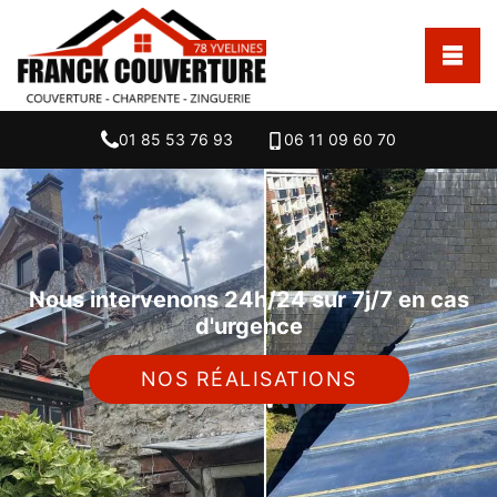
01 85 53 76 93
06 11 09 60 70
Nous intervenons 24h/24 sur 7j/7 en cas
d'urgence
NOS RÉALISATIONS