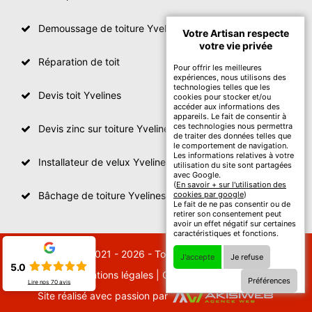
Demoussage de toiture Yvelines
Votre Artisan respecte
votre vie privée
Réparation de toit
Pour offrir les meilleures
expériences, nous utilisons des
technologies telles que les
Devis toit Yvelines
cookies pour stocker et/ou
accéder aux informations des
appareils. Le fait de consentir à
ces technologies nous permettra
Devis zinc sur toiture Yvelines
de traiter des données telles que
le comportement de navigation.
Les informations relatives à votre
Installateur de velux Yvelines
utilisation du site sont partagées
avec Google.
(
En savoir + sur l'utilisation des
Bâchage de toiture Yvelines
cookies par google
)
Le fait de ne pas consentir ou de
retirer son consentement peut
avoir un effet négatif sur certaines
caractéristiques et fonctions.
© 2021 - 2026 - Tout droit réservé
J'accepte
Je refuse
5.0
Mentions légales
|
Contactez-nous
Préférences
Lire nos
70
avis
Site réalisé avec passion par