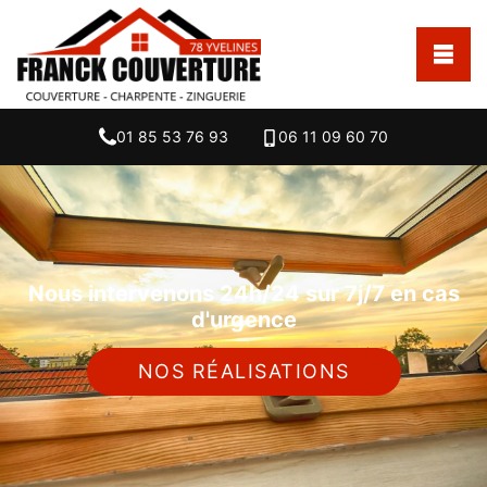
01 85 53 76 93
06 11 09 60 70
Nous intervenons 24h/24 sur 7j/7 en cas
d'urgence
NOS RÉALISATIONS