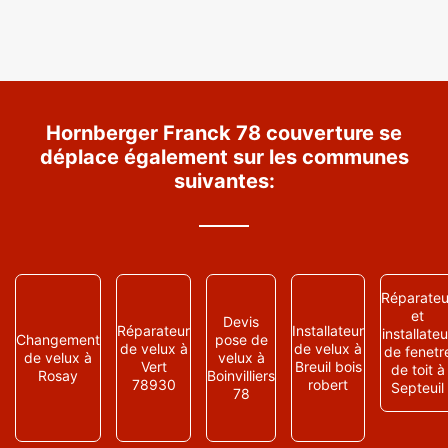
Hornberger Franck 78 couverture se
déplace également sur les communes
suivantes:
Réparateu
et
Devis
Réparateur
Installateur
installateu
Changement
pose de
de velux à
de velux à
de fenetr
de velux à
velux à
Vert
Breuil bois
de toit à
Rosay
Boinvilliers
78930
robert
Septeuil
78