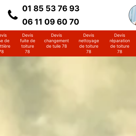
01 85 53 76 93
06 11 09 60 70
evis
Devis
Devis
Devis
Devis
se de
fuite de
changement
nettoyage
réparation
ttière
toiture
de tuile 78
de toiture
de toiture
78
78
78
78