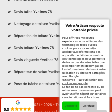
Devis tuiles Yvelines 78
Nettoyage de toiture Yvelines
Votre Artisan respecte
votre vie privée
Réparation de toiture Yvelines 78
Pour offrir les meilleures
expériences, nous utilisons des
technologies telles que les
Devis toiture Yvelines 78
cookies pour stocker et/ou
accéder aux informations des
appareils. Le fait de consentir à
ces technologies nous permettra
Devis zinguerie Yvelines 78
de traiter des données telles que
le comportement de navigation.
Les informations relatives à votre
Réparateur de velux Yvelines 78
utilisation du site sont partagées
avec Google.
(
En savoir + sur l'utilisation des
Pose de bâche de toiture Yvelines 78
cookies par google
)
Le fait de ne pas consentir ou de
retirer son consentement peut
avoir un effet négatif sur certaines
caractéristiques et fonctions.
© 2021 - 2026 - Tout droit réservé
J'accepte
Je refuse
5.0