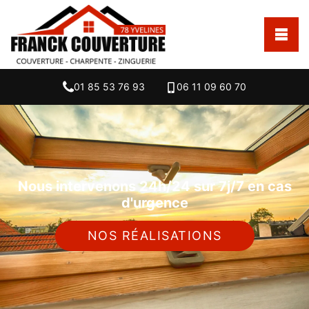
01 85 53 76 93
06 11 09 60 70
Nous intervenons 24h/24 sur 7j/7 en cas
d'urgence
NOS RÉALISATIONS