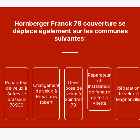
Hornberger Franck 78 couverture se
déplace également sur les communes
suivantes:
Réparateur
et
Réparateur
Devis
Changement
installateur
de velux à
pose de
Réparation
de velux à
de fenetre
Aufreville
velux à
de velux à
Breuil bois
de toit à
brasseuil
Soindres
Magnanvill
robert
Villette
78930
78