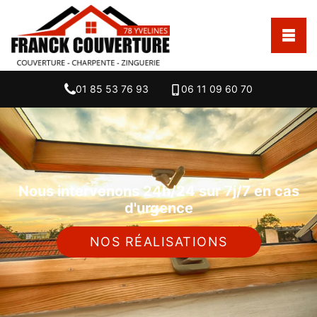
01 85 53 76 93
06 11 09 60 70
Nous intervenons 24h/24 sur 7j/7 en cas
d'urgence
NOS RÉALISATIONS