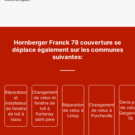
Hornberger Franck 78 couverture se
déplace également sur les communes
suivantes:
Réparateur
Changement
et
de velux et
Devis p
installateur
fenêtre de
Réparation
Changement
de velu
de fenetre
toit à
de velux à
de velux à
Gargenv
de toit à
Fontenay
Limay
Porcheville
78
Issou
saint pere