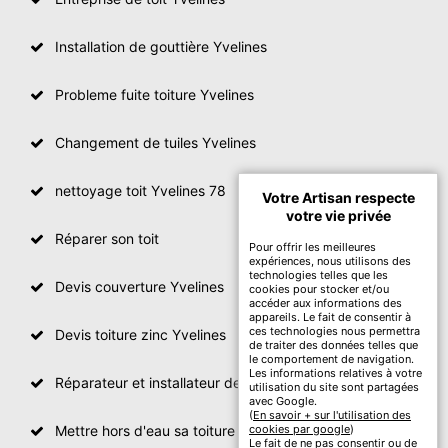
Installation de gouttière Yvelines
Probleme fuite toiture Yvelines
Changement de tuiles Yvelines
nettoyage toit Yvelines 78
Votre Artisan respecte
votre vie privée
Réparer son toit
Pour offrir les meilleures
expériences, nous utilisons des
technologies telles que les
Devis couverture Yvelines
cookies pour stocker et/ou
accéder aux informations des
appareils. Le fait de consentir à
ces technologies nous permettra
Devis toiture zinc Yvelines
de traiter des données telles que
le comportement de navigation.
Les informations relatives à votre
Réparateur et installateur de fenetre de toit Yvelines
utilisation du site sont partagées
avec Google.
(
En savoir + sur l'utilisation des
Mettre hors d'eau sa toiture Yvelines
cookies par google
)
Le fait de ne pas consentir ou de