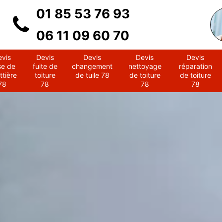
01 85 53 76 93
06 11 09 60 70
evis
Devis
Devis
Devis
Devis
se de
fuite de
changement
nettoyage
réparation
ttière
toiture
de tuile 78
de toiture
de toiture
78
78
78
78