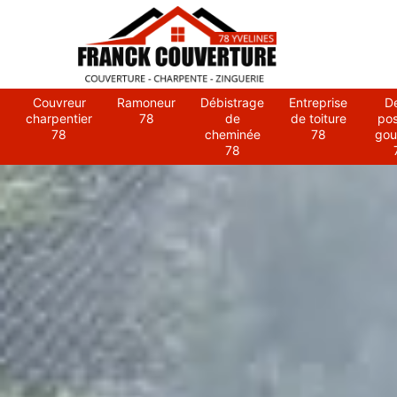
Couvreur
Ramoneur
Débistrage
Entreprise
D
charpentier
78
de
de toiture
po
78
cheminée
78
gou
78