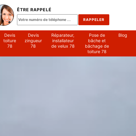
ÊTRE RAPPELÉ
Devis
Devis
Réparateur,
Pose de
Blog
toiture
zingueur
installateur
bâche et
78
78
de velux 78
bâchage de
toiture 78