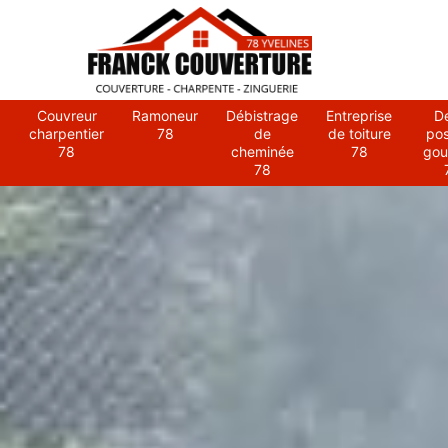
Couvreur
Ramoneur
Débistrage
Entreprise
D
charpentier
78
de
de toiture
po
78
cheminée
78
gou
78