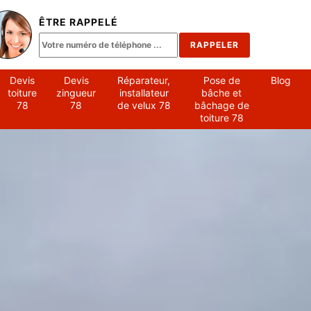
ÊTRE RAPPELÉ
Devis
Devis
Réparateur,
Pose de
Blog
toiture
zingueur
installateur
bâche et
78
78
de velux 78
bâchage de
toiture 78