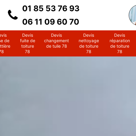
01 85 53 76 93
06 11 09 60 70
evis
Devis
Devis
Devis
Devis
se de
fuite de
changement
nettoyage
réparation
ttière
toiture
de tuile 78
de toiture
de toiture
78
78
78
78