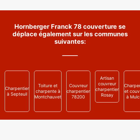
Hornberger Franck 78 couverture se
déplace également sur les communes
suivantes:
Artisan
couvreur
Toiture et
Couvreur
Charpen
Charpentier
charpentier
charpente à
charpentier
et couv
à Septeuil
Rosay
Montchauvet
78200
à Mulc