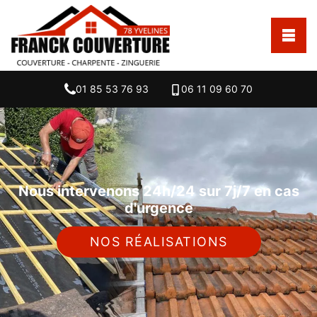
01 85 53 76 93
06 11 09 60 70
Nous intervenons 24h/24 sur 7j/7 en cas
d'urgence
NOS RÉALISATIONS