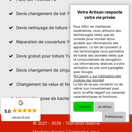
Votre Artisan respecte
Devis changement de toit Yvelines
votre vie privée
Pour offrir les meilleures
Devis nettoyage de toiture Yvelines
expériences, nous utilisons des
technologies telles que les
cookies pour stocker et/ou
Réparation de couverture Yvelines
accéder aux informations des
appareils. Le fait de consentir à
ces technologies nous permettra
Devis gratuit pour toiture Yvelines
de traiter des données telles que
le comportement de navigation.
Les informations relatives à votre
utilisation du site sont partagées
Devis changement de zinguerie Yvelines
avec Google.
(
En savoir + sur l'utilisation des
cookies par google
)
Changement de velux et fenêtre de toit Yvelines
Le fait de ne pas consentir ou de
retirer son consentement peut
avoir un effet négatif sur certaines
caractéristiques et fonctions.
Intervention pose de bache sur toit Yvelines
J'accepte
Je refuse
5.0
Préférences
Lire nos
70
avis
© 2021 - 2026 - Tout droit réservé
Mentions légales
|
Contactez-nous