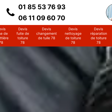
01 85 53 76 93
06 11 09 60 70
evis
Devis
Devis
Devis
Devis
se de
fuite de
changement
nettoyage
réparation
ttière
toiture
de tuile 78
de toiture
de toiture
78
78
78
78