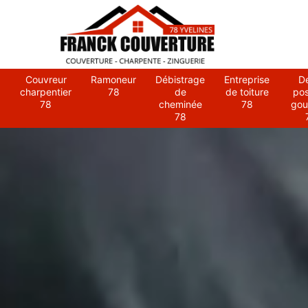
Couvreur
Ramoneur
Débistrage
Entreprise
D
charpentier
78
de
de toiture
po
78
cheminée
78
gou
78