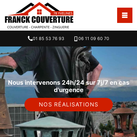
01 85 53 76 93
06 11 09 60 70
Nous intervenons 24h/24 sur 7j/7 en cas
d'urgence
NOS RÉALISATIONS