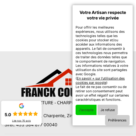
Votre Artisan respecte
votre vie privée
Pour offrir les meilleures
expériences, nous utilisons des
technologies telles que les
cookies pour stocker et/ou
accéder aux informations des
appareils. Le fait de consentir à
ces technologies nous permettra
de traiter des données telles que
le comportement de navigation.
Les informations relatives à votre
utilisation du site sont partagées
avec Google.
(
En savoir + sur l'utilisation des
cookies par google
)
Le fait de ne pas consentir ou de
retirer son consentement peut
avoir un effet négatif sur certaines
caractéristiques et fonctions.
J'accepte
Je refuse
5.0
Franck couverture, Charpente, Zinguerie, Couverture 78
Préférences
Lire nos
70
avis
Siret: 453 384 877 00040