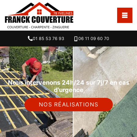
01 85 53 76 93
06 11 09 60 70
Nous intervenons 24h/24 sur 7j/7 en cas
d'urgence
NOS RÉALISATIONS