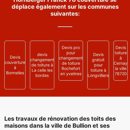
déplace également sur les communes
suivantes:
Devis pro
Devis
pour
toiture
devis
Devis
Devis
changement
à
changement
gratuit
couverture
de toiture
Cernay
de toiture à
pour
à
Rochefort
la ville
La celle les
toiture à
Bonnelles
en yvelines
78720
bordes
Longvilliers
Les travaux de rénovation des toits des
maisons dans la ville de Bullion et ses