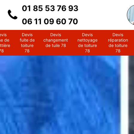
01 85 53 76 93
06 11 09 60 70
evis
Devis
Devis
Devis
Devis
se de
fuite de
changement
nettoyage
réparation
ttière
toiture
de tuile 78
de toiture
de toiture
78
78
78
78