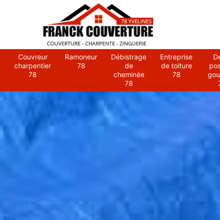
Couvreur
Ramoneur
Débistrage
Entreprise
D
charpentier
78
de
de toiture
po
78
cheminée
78
gou
78