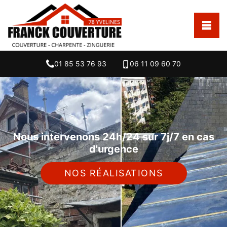
01 85 53 76 93
06 11 09 60 70
Nous intervenons 24h/24 sur 7j/7 en cas
d'urgence
NOS RÉALISATIONS