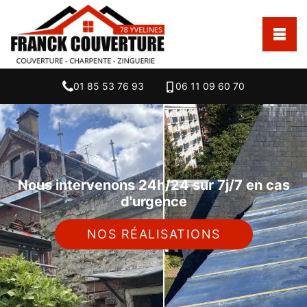
01 85 53 76 93
06 11 09 60 70
Nous intervenons 24h/24 sur 7j/7 en cas
d'urgence
NOS RÉALISATIONS