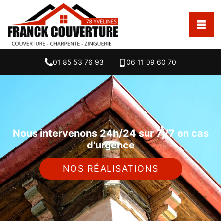
01 85 53 76 93
06 11 09 60 70
Nous intervenons 24h/24 sur 7j/7 en cas
d'urgence
NOS RÉALISATIONS