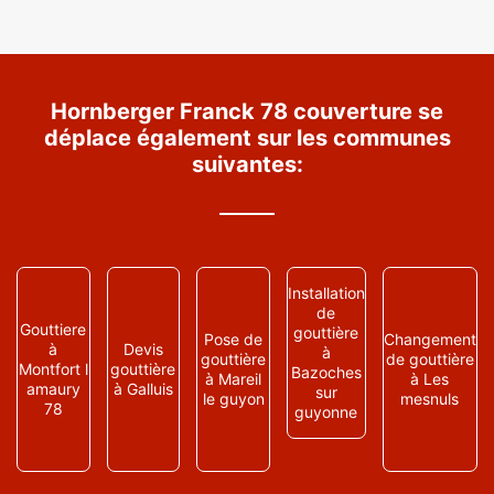
Hornberger Franck 78 couverture se
déplace également sur les communes
suivantes:
Installation
de
Gouttiere
gouttière
Pose de
Changement
à
Devis
à
gouttière
de gouttière
Montfort l
gouttière
Bazoches
à Mareil
à Les
amaury
à Galluis
sur
le guyon
mesnuls
78
guyonne