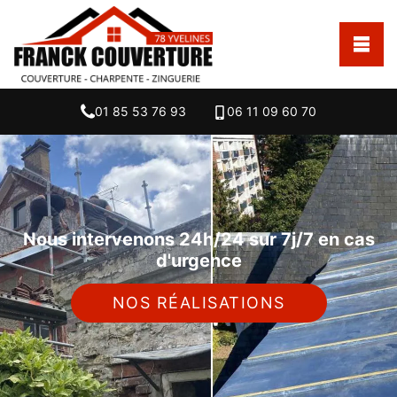
01 85 53 76 93
06 11 09 60 70
Nous intervenons 24h/24 sur 7j/7 en cas
d'urgence
NOS RÉALISATIONS