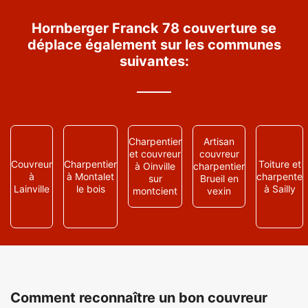
Hornberger Franck 78 couverture se
déplace également sur les communes
suivantes:
Charpentier
Artisan
et couvreur
couvreur
Couvreur
Charpentier
Toiture et
à Oinville
charpentier
à
à Montalet
charpente
sur
Brueil en
Lainville
le bois
à Sailly
montcient
vexin
Comment reconnaître un bon couvreur