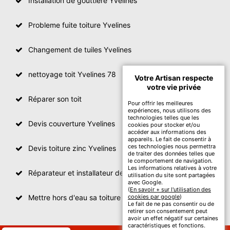
Installation de gouttière Yvelines
Probleme fuite toiture Yvelines
Changement de tuiles Yvelines
nettoyage toit Yvelines 78
Votre Artisan respecte
votre vie privée
Réparer son toit
Pour offrir les meilleures
expériences, nous utilisons des
technologies telles que les
Devis couverture Yvelines
cookies pour stocker et/ou
accéder aux informations des
appareils. Le fait de consentir à
ces technologies nous permettra
Devis toiture zinc Yvelines
de traiter des données telles que
le comportement de navigation.
Les informations relatives à votre
Réparateur et installateur de fenetre de toit Yvelines
utilisation du site sont partagées
avec Google.
(
En savoir + sur l'utilisation des
Mettre hors d'eau sa toiture Yvelines
cookies par google
)
Le fait de ne pas consentir ou de
retirer son consentement peut
avoir un effet négatif sur certaines
caractéristiques et fonctions.