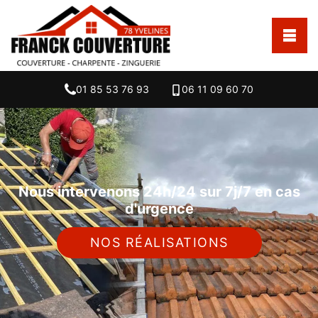
01 85 53 76 93
06 11 09 60 70
Nous intervenons 24h/24 sur 7j/7 en cas
d'urgence
NOS RÉALISATIONS