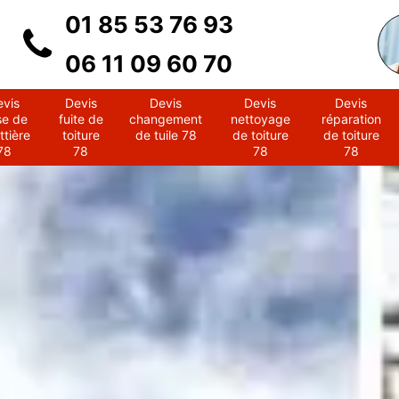
01 85 53 76 93
06 11 09 60 70
evis
Devis
Devis
Devis
Devis
se de
fuite de
changement
nettoyage
réparation
ttière
toiture
de tuile 78
de toiture
de toiture
78
78
78
78