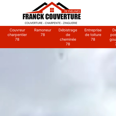
Couvreur
Ramoneur
Débistrage
Entreprise
D
charpentier
78
de
de toiture
po
78
cheminée
78
gou
78