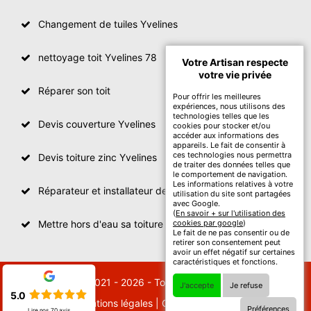
Changement de tuiles Yvelines
nettoyage toit Yvelines 78
Votre Artisan respecte
votre vie privée
Réparer son toit
Pour offrir les meilleures
expériences, nous utilisons des
technologies telles que les
Devis couverture Yvelines
cookies pour stocker et/ou
accéder aux informations des
appareils. Le fait de consentir à
ces technologies nous permettra
Devis toiture zinc Yvelines
de traiter des données telles que
le comportement de navigation.
Les informations relatives à votre
Réparateur et installateur de fenetre de toit Yvelines
utilisation du site sont partagées
avec Google.
(
En savoir + sur l'utilisation des
Mettre hors d'eau sa toiture Yvelines
cookies par google
)
Le fait de ne pas consentir ou de
retirer son consentement peut
avoir un effet négatif sur certaines
caractéristiques et fonctions.
© 2021 - 2026 - Tout droit réservé
J'accepte
Je refuse
5.0
Mentions légales
|
Contactez-nous
Préférences
Lire nos
70
avis