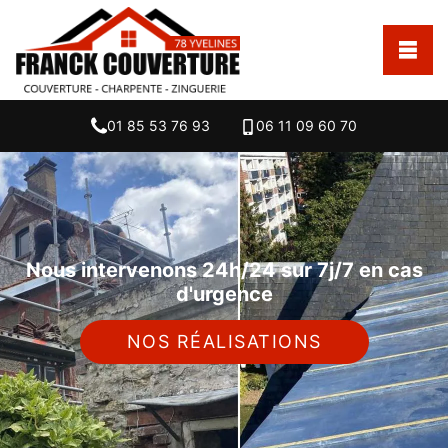
01 85 53 76 93
06 11 09 60 70
Nous intervenons 24h/24 sur 7j/7 en cas
d'urgence
NOS RÉALISATIONS