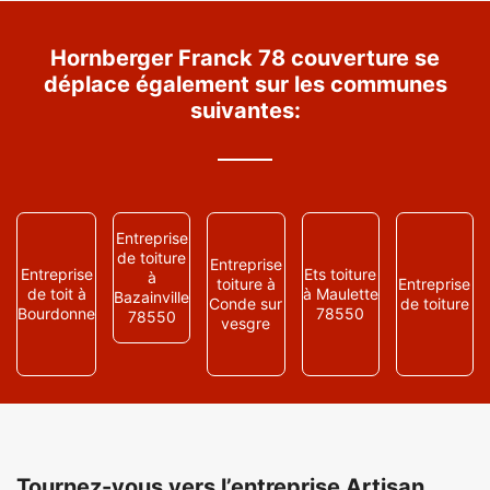
Hornberger Franck 78 couverture se
déplace également sur les communes
suivantes:
Entreprise
de toiture
Entreprise
Entreprise
Ets toiture
à
toiture à
Entreprise
de toit à
à Maulette
Bazainville
Conde sur
de toiture
Bourdonne
78550
78550
vesgre
Tournez-vous vers l’entreprise Artisan